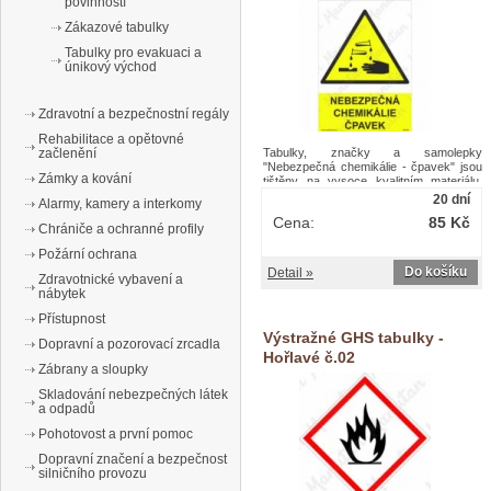
povinností
Zákazové tabulky
Tabulky pro evakuaci a
únikový východ
Zdravotní a bezpečnostní regály
Rehabilitace a opětovné
začlenění
Tabulky, značky a samolepky
"Nebezpečná chemikálie - čpavek" jsou
Zámky a kování
tištěny na vysoce kvalitním materiálu,
barvami s vysokou odolností proti otěru
20 dní
Alarmy, kamery a interkomy
a UV záření. Provedení je plně v souladu
Cena:
85 Kč
s požadavky právních a technických
Chrániče a ochranné profily
předpisů, zejména Nařízení vlády č.
375/2017 Sb., ČSN ISO 3864-1, ČSN
Požární ochrana
ISO 3864-2, ČSN ISO 3864-3, ČSN ISO
Do košíku
Detail »
Zdravotnické vybavení a
3864-4.Výstražné tabulky - Nebezpečná
nábytek
chemikálie čpavek
Přístupnost
Výstražné GHS tabulky -
Dopravní a pozorovací zrcadla
Hořlavé č.02
Zábrany a sloupky
Skladování nebezpečných látek
a odpadů
Pohotovost a první pomoc
Dopravní značení a bezpečnost
silničního provozu