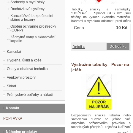
Sorbenty a mycí stoly
Docházkové systémy
Tabulky, značky a samolepky
"HOŘLAVÉ - Symbol GHS 02" jsou
Kancelářské bezpečnostní
tištěny na vysoce kvalitním materiálu,
skříně a trezory
barvami s vysokou odolností proti otěru
a UV záření. Provedení je plně v souladu
Osobní ochranné prostředky
Cena:
10 Kč
s požadavky právních a technických
(OOPP)
předpisů, zejména Nařízení vlády č.
375/2017 Sb., ČSN ISO 3864-1, ČSN
Záchytné vany a skladování
ISO 3864-2, ČSN ISO 3864-3, ČSN ISO
kapalin
3864-4.Výstražné GHS tabulky - Hořlavé
Do košíku
Detail »
č.02
Kancelář
Hygiena, úklid a koše
Výstražné tabulky - Pozor na
Obaly a obalová technika
jeřáb
Venkovní prostory
Sklad
Průmyslové potřeby a nářadí
Kontakt
Bezpečnostní značka, tabulka nebo
POPTÁVKA
samolepka "Pozor na jeřáb" plně
odpovídá požadavkům právních a
technických předpisů, zejména Nařízení
vlády č. 375/2017 Sb., ČSN ISO 3864-1,
Náhodné produkty