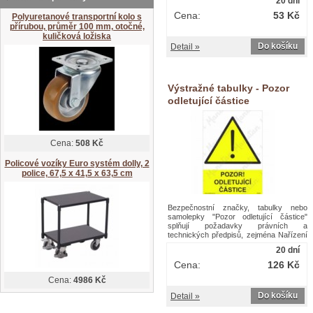
20 dní
ČSN ISO 3864-2, ČSN ISO 3864-3, ČSN
ISO 3864-4.Výstražné tabulky - Pozor
Cena:
53 Kč
Polyuretanové transportní kolo s
na jeřáb
přírubou, průměr 100 mm, otočné,
kuličková ložiska
Do košíku
Detail »
Výstražné tabulky - Pozor
odletující částice
Cena:
508 Kč
Policové vozíky Euro systém dolly, 2
police, 67,5 x 41,5 x 63,5 cm
Bezpečnostní značky, tabulky nebo
samolepky "Pozor odletující částice"
splňují požadavky právních a
technických předpisů, zejména Nařízení
vlády č. 375/2017 Sb., ČSN ISO 3864-1,
20 dní
ČSN ISO 3864-2, ČSN ISO 3864-3, ČSN
ISO 3864-4.Výstražné tabulky - Pozor
Cena:
126 Kč
odletující částice
Cena:
4986 Kč
Do košíku
Detail »