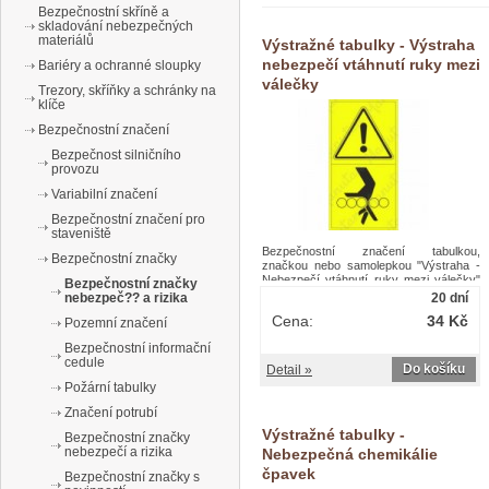
Bezpečnostní skříně a
skladování nebezpečných
materiálů
Výstražné tabulky - Výstraha
nebezpečí vtáhnutí ruky mezi
Bariéry a ochranné sloupky
válečky
Trezory, skříňky a schránky na
klíče
Bezpečnostní značení
Bezpečnost silničního
provozu
Variabilní značení
Bezpečnostní značení pro
staveniště
Bezpečnostní značení tabulkou,
Bezpečnostní značky
značkou nebo samolepkou "Výstraha -
Nebezpečí vtáhnutí ruky mezi válečky"
Bezpečnostní značky
je tištěno na vysoce kvalitním materiálu,
nebezpeč?? a rizika
20 dní
barvami s vysokou odolností proti otěru
Cena:
34 Kč
Pozemní značení
a UV záření. Tak, aby provedení značení
bylo plně v souladu s Nařízením vlády č.
Bezpečnostní informační
375/2017 Sb., ČSN ISO 3864 a ČSN ISO
cedule
3864-1.Výstražné tabulky - Výstraha
Do košíku
Detail »
nebezpečí vtáhnutí ruky mezi válečky
Požární tabulky
Značení potrubí
Výstražné tabulky -
Bezpečnostní značky
nebezpečí a rizika
Nebezpečná chemikálie
čpavek
Bezpečnostní značky s