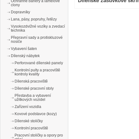
Dílenské zásuvkové skřín
Ochranné bariéry a lamelové
clony
Dopravníky
Lana, pásy, popruhy, řetězy
Vysokozdvižné vozíky a zvedací
technika
Přepravní sady a protiskluzové
nosiče
Vybavení šaten
Dílenský nábytek
Perforované dílenské panely
Kontrolní pulty a pracoviště
kontroly kvality
Dílenská pracoviště
Dílenské pracovní stoly
Přestavba a vybavení
užitkových vozidel
Zařízení vozidla
Kovové podstavce (kozy)
Dílenské stoličky
Kontrolní pracoviště
Pracovní stoličky a opory pro