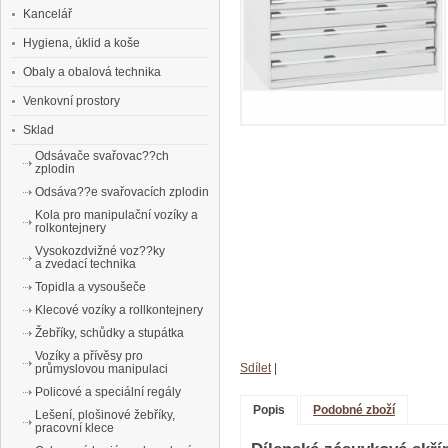
Kancelář
Hygiena, úklid a koše
Obaly a obalová technika
Venkovní prostory
Sklad
Odsávače svařovac??ch
zplodin
Odsáva??e svařovacích zplodin
Kola pro manipulační vozíky a
rolkontejnery
Vysokozdvižné voz??ky
a zvedací technika
Topidla a vysoušeče
Klecové vozíky a rollkontejnery
Žebříky, schůdky a stupátka
Vozíky a přívěsy pro
Sdílet
|
průmyslovou manipulaci
Policové a speciální regály
Popis
Podobné zboží
Lešení, plošinové žebříky,
pracovní klece