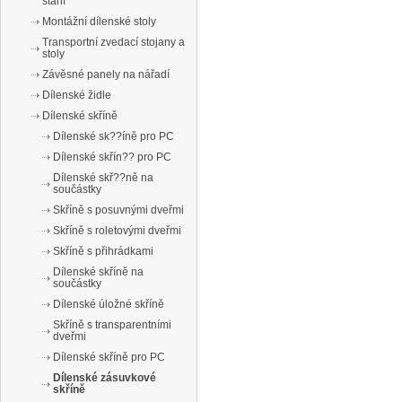
stání
Montážní dílenské stoly
Transportní zvedací stojany a
stoly
Závěsné panely na nářadí
Dílenské židle
Dílenské skříně
Dílenské sk??íně pro PC
Dílenské skřín?? pro PC
Dílenské skř??ně na
součástky
Skříně s posuvnými dveřmi
Skříně s roletovými dveřmi
Skříně s přihrádkami
Dílenské skříně na
součástky
Dílenské úložné skříně
Skříně s transparentními
dveřmi
Dílenské skříně pro PC
Dílenské zásuvkové
skříně