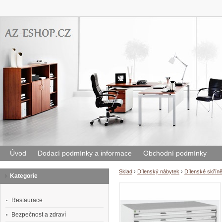
Úvod
Dodací podmínky a informace
Obchodní podmínky
Sklad
›
Dílenský nábytek
›
Dílenské skřín
Kategorie
Restaurace
Bezpečnost a zdraví