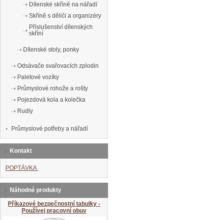
Dílenské skříně na nářadí
Skříně s děliči a organizéry
Příslušenství dílenských
skříní
Dílenské stoly, ponky
Odsávače svařovacích zplodin
Paletové vozíky
Průmyslové rohože a rošty
Pojezdová kola a kolečka
Rudly
Průmyslové potřeby a nářadí
Kontakt
POPTÁVKA
Náhodné produkty
Příkazové bezpečnostní tabulky -
Používej pracovní obuv