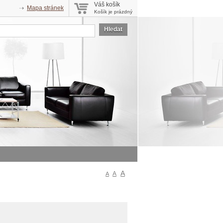
Váš košík
Mapa stránek
Košík je prázdný
Hledat
A
A
A