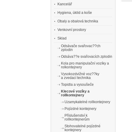
Kancelář
Hygiena, úklid a koše
Obaly a obalová technika
Venkovní prostory
Sklad
Odsávače svařovac??ch
zplodin
Odsáva??e svařovacích zplodin
Kola pro manipulační vozíky a
rolkontejnery
Vysokozdvižné voz??ky
a zvedací technika
Topidla a vysoušeče
Klecové vozíky a
rollkontejnery
Uzamykatelné rollkontejnery
Pojízdné kontejnery
Příslušenství k
rollkontejnerům
Stohovatelné pojízdné
kontejnery