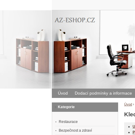
Úvod
Dodací podmínky a informace
Úvod
›
Kategorie
Kle
Restaurace
U
Bezpečnost a zdraví
P