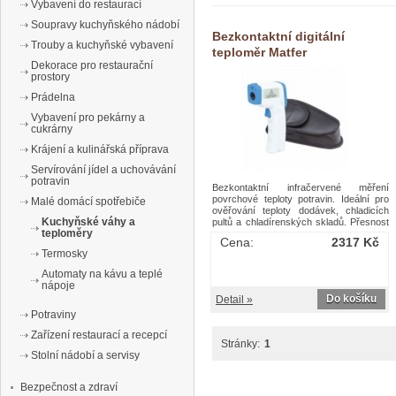
Vybavení do restaurací
Soupravy kuchyňského nádobí
Bezkontaktní digitální
Trouby a kuchyňské vybavení
teploměr Matfer
Dekorace pro restaurační
prostory
Prádelna
Vybavení pro pekárny a
cukrárny
Krájení a kulinářská příprava
Servírování jídel a uchovávání
potravin
Bezkontaktní infračervené měření
povrchové teploty potravin. Ideální pro
Malé domácí spotřebiče
ověřování teploty dodávek, chladicích
Kuchyňské váhy a
pultů a chladírenských skladů. Přesnost
teploměry
± 3 °C. Napájení 9V baterií. Doporučená
Cena:
2317 Kč
pracovní vzdálenost 160 až 640
Termosky
mm.Bezkontaktní digitální teploměr
Matfer
Automaty na kávu a teplé
nápoje
Do košíku
Detail »
Potraviny
Zařízení restaurací a recepcí
Stránky:
1
Stolní nádobí a servisy
Bezpečnost a zdraví