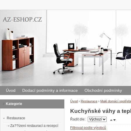
Úvod
Dodací podmínky a informace
Obchodní podmínky
Úvod
›
Restaurace
›
Malé domácí spotřeb
Kategorie
Kuchyňské váhy a tep
Restaurace
Řadit dle:
Za??ízení restaurací a recepcí
Filtrovat podle výrobců