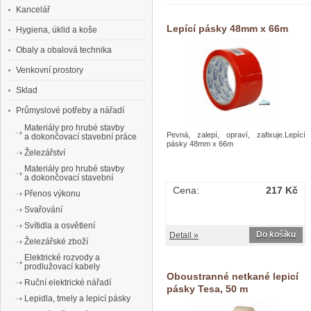
Kancelář
Lepící pásky 48mm x 66m
Hygiena, úklid a koše
Obaly a obalová technika
Venkovní prostory
Sklad
Průmyslové potřeby a nářadí
Materiály pro hrubé stavby
Pevná, zalepí, opraví, zafixuje.Lepící
a dokončovací stavební práce
pásky 48mm x 66m
Železářství
Materiály pro hrubé stavby
a dokončovací stavební
Cena:
217 Kč
Přenos výkonu
Svařování
Svítidla a osvětlení
Do košíku
Detail »
Železářské zboží
Elektrické rozvody a
prodlužovací kabely
Oboustranné netkané lepicí
Ruční elektrické nářadí
pásky Tesa, 50 m
Lepidla, tmely a lepicí pásky