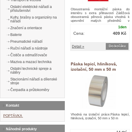
Transport a vozidla
Ostatní elektrické nářadí a
Oboustranná montážní páska do
příslušenství
interiéru s extra přilnavostí Zátěžová
oboustranná pěnová páska vhodná k
Kufry, brašny a organizéry na
upevnění malých předmětů v
nářadí
interiéru.Montážní oboustranná pěnová
1den
Značení a orientace
páska interiérová
Cena:
409 Kč
Baterie
Pneumatické nářadí
Do košíku
Detail »
Ruční nářadí a nástroje
Čističe a odmašťovače
Maziva a mazací technika
Páska lepicí, hliníková,
Ostatní technické spreje a
izolační, 50 mm x 50 m
nátěry
Stacionární nářadí a dílenské
stroje
Čerpadla a průtokoměry
Kontakt
Vhodná na izolační práce.Páska lepicí,
POPTÁVKA
hliníková, izolační, 50 mm x 50 m
Náhodné produkty