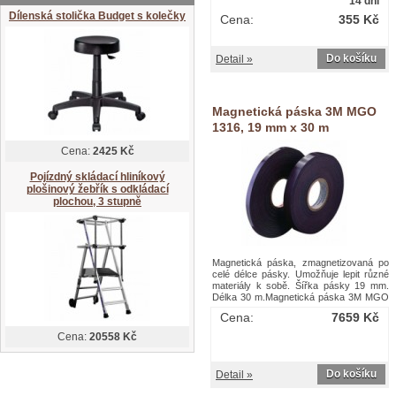
14 dní
Dílenská stolička Budget s kolečky
Cena:
355 Kč
Do košíku
Detail »
Magnetická páska 3M MGO
1316, 19 mm x 30 m
Cena:
2425 Kč
Pojízdný skládací hliníkový
plošinový žebřík s odkládací
plochou, 3 stupně
Magnetická páska, zmagnetizovaná po
celé délce pásky. Umožňuje lepit různé
materiály k sobě. Šířka pásky 19 mm.
Délka 30 m.Magnetická páska 3M MGO
1316, 19 mm x 30 m
Cena:
7659 Kč
Cena:
20558 Kč
Do košíku
Detail »