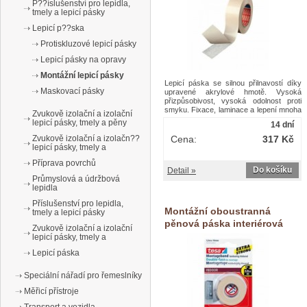
P??íslušenství pro lepidla,
tmely a lepicí pásky
Lepicí p??ska
Protiskluzové lepicí pásky
Lepicí pásky na opravy
Montážní lepicí pásky
Lepicí páska se silnou přilnavostí díky
Maskovací pásky
upravené akrylové hmotě. Vysoká
přizpůsobivost, vysoká odolnost proti
smyku. Fixace, laminace a lepení mnoha
Zvukově izolační a izolační
materiálů (papír, lepenka, pěna, kovy,
lepicí pásky, tmely a pěny
14 dní
plasty atd.).Oboustranné netkané lepicí
pásky Tesa, 50 m
Zvukově izolační a izolačn??
Cena:
317 Kč
lepicí pásky, tmely a
Příprava povrchů
Do košíku
Detail »
Průmyslová a údržbová
lepidla
Příslušenství pro lepidla,
Montážní oboustranná
tmely a lepicí pásky
pěnová páska interiérová
Zvukově izolační a izolační
lepicí pásky, tmely a
Lepicí páska
Speciální nářadí pro řemeslníky
Měřicí přístroje