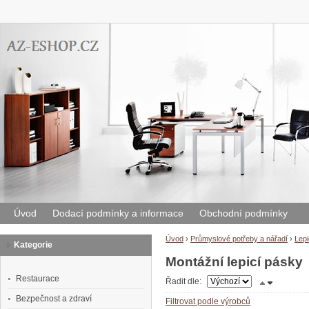
Úvod
Dodací podmínky a informace
Obchodní podmínky
Úvod
›
Průmyslové potřeby a nářadí
›
Lepi
Kategorie
Montážní lepicí pásky
Restaurace
Řadit dle:
Bezpečnost a zdraví
Filtrovat podle výrobců