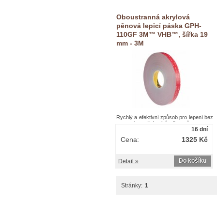
Oboustranná akrylová
pěnová lepicí páska GPH-
110GF 3M™ VHB™, šířka 19
mm - 3M
Rychlý a efektivní způsob pro lepení bez
nutností použití nýtů, šroubů, matic a
16 dní
svárů. Určena k lepení tam, kde je
vyžadována odolnost vůči vysokým
Cena:
1325 Kč
teplotám, včetně aplikací s použitím
tekutého nebo práškového
lakování.Oboustranná akrylová pěnová
Do košíku
Detail »
lepicí páska GPH-110GF 3M™ VHB™,
šířka 19 mm - 3M
Stránky:
1