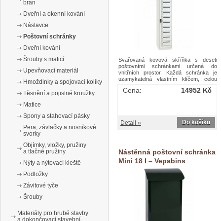
bran
Dveřní a okenní kování
Nástavce
Poštovní schránky
Dveřní kování
Šrouby s maticí
Svařovaná kovová skříňka s deseti
poštovními schránkami určená do
Upevňovací materiál
vnitřních prostor. Každá schránka je
uzamykatelná vlastním klíčem, celou
Hmoždinky a spojovací kolíky
sestavu schránek lze odemknout
Cena:
14952 Kč
centrálním zámkem. Schránky jsou
Těsnění a pojistné kroužky
vybavené štítkem pro umístění
Matice
jmenovky. Možnost vytvoření sestavy
poštovních schránek vzájemným
Spony a stahovací pásky
spojením předvrtanými otvory.Poštovní
Do košíku
Detail »
skříně Manutan Expert, 10 boxů
Pera, závlačky a nosníkové
svorky
Objímky, vložky, pružiny
Nástěnná poštovní schránka
a tlačné pružiny
Mini 18 l – Vepabins
Nýty a nýtovací kleště
Podložky
Závitové tyče
Šrouby
Materiály pro hrubé stavby
a dokončovací stavební