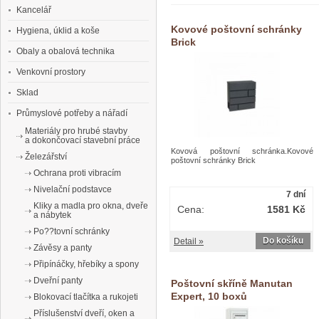
Kancelář
Kovové poštovní schránky
Hygiena, úklid a koše
Brick
Obaly a obalová technika
Venkovní prostory
Sklad
Průmyslové potřeby a nářadí
Materiály pro hrubé stavby
a dokončovací stavební práce
Kovová poštovní schránka.Kovové
Železářství
poštovní schránky Brick
Ochrana proti vibracím
Nivelační podstavce
7 dní
Kliky a madla pro okna, dveře
Cena:
1581 Kč
a nábytek
Po??tovní schránky
Do košíku
Detail »
Závěsy a panty
Připínáčky, hřebíky a spony
Dveřní panty
Poštovní skříně Manutan
Expert, 10 boxů
Blokovací tlačítka a rukojeti
Příslušenství dveří, oken a