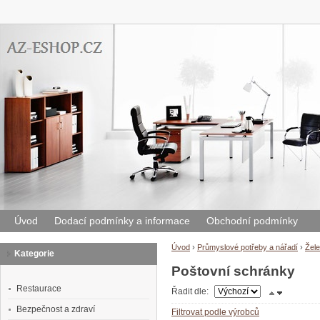
Úvod
Dodací podmínky a informace
Obchodní podmínky
Úvod
›
Průmyslové potřeby a nářadí
›
Žele
Kategorie
Poštovní schránky
Restaurace
Řadit dle:
Bezpečnost a zdraví
Filtrovat podle výrobců