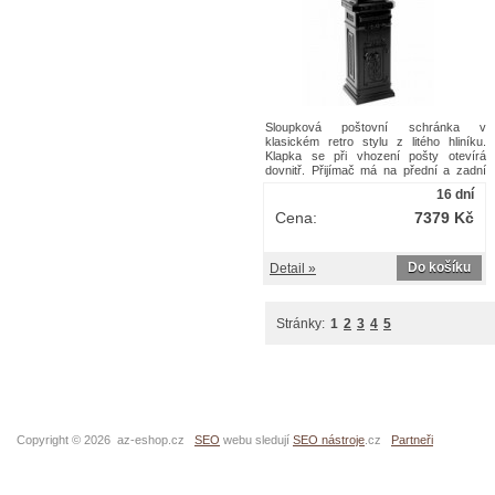
Sloupková poštovní schránka v
klasickém retro stylu z litého hliníku.
Klapka se při vhození pošty otevírá
dovnitř. Přijímač má na přední a zadní
straně přístupová dvířka pro přístup k
16 dní
poště. Otevírací otvor: 26 x 4
cmPoštovní schránka Colonne V-Part –
Cena:
7379 Kč
Vepabins_V-Part
Do košíku
Detail »
Stránky:
1
2
3
4
5
Copyright © 2026 az-eshop.cz
SEO
webu sledují
SEO nástroje
.cz
Partneři