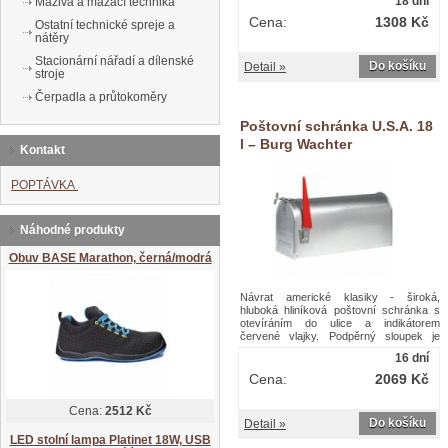
18 dní
Maziva a mazací technika
pro noviny v zadní části.Nástěnná
poštovní schránka Zamoran
Cena:
1308 Kč
Ostatní technické spreje a
nátěry
Stacionární nářadí a dílenské
Do košíku
Detail »
stroje
Čerpadla a průtokoměry
Poštovní schránka U.S.A. 18
l – Burg Wachter
Kontakt
POPTÁVKA
Náhodné produkty
Obuv BASE Marathon, černá/modrá
Návrat americké klasiky - široká,
hluboká hliníková poštovní schránka s
otevíráním do ulice a indikátorem
červené vlajky. Podpěrný sloupek je
třeba objednat zvlášť.Poštovní schránka
16 dní
U.S.A. 18 l – Burg Wachter
Cena:
2069 Kč
Cena:
2512 Kč
Do košíku
Detail »
LED stolní lampa Platinet 18W, USB