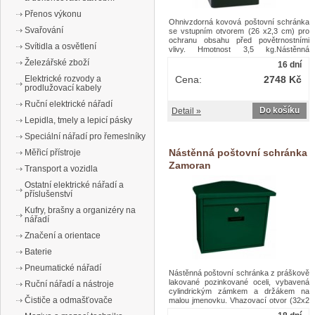
Přenos výkonu
Ohnivzdorná kovová poštovní schránka
Svařování
se vstupním otvorem (26 x2,3 cm) pro
ochranu obsahu před povětrnostními
Svítidla a osvětlení
vlivy. Hmotnost 3,5 kg.Nástěnná
poštovní schránka Mini 18 l – Vepabins
Železářské zboží
16 dní
Cena:
2748 Kč
Elektrické rozvody a
prodlužovací kabely
Ruční elektrické nářadí
Do košíku
Detail »
Lepidla, tmely a lepicí pásky
Speciální nářadí pro řemeslníky
Nástěnná poštovní schránka
Měřicí přístroje
Zamoran
Transport a vozidla
Ostatní elektrické nářadí a
příslušenství
Kufry, brašny a organizéry na
nářadí
Značení a orientace
Baterie
Pneumatické nářadí
Nástěnná poštovní schránka z práškově
lakované pozinkované oceli, vybavená
Ruční nářadí a nástroje
cylindrickým zámkem a držákem na
Čističe a odmašťovače
malou jmenovku. Vhazovací otvor (32x2
cm) je umístěn za klapkou. S prostorem