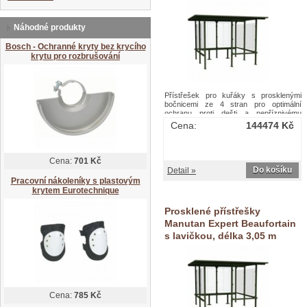
Náhodné produkty
Bosch - Ochranné kryty bez krycího
krytu pro rozbrušování
Přístřešek pro kuřáky s prosklenými
bočnicemi ze 4 stran pro optimální
ochranu proti dešti a nepříznivému
počasí. Vybavený integrovanou kovovou
Cena:
144474 Kč
lavičkou. Výplň vyrobená z
bezpečnostního tvrzeného skla tl. 4 mm.
Konstrukce z ocelových žárově
zinkovaných profilů 50 x 50 mm.
Cena:
701 Kč
Povrchová úprava termosetovou
Do košíku
Detail »
polyesterovou barvou vypálenou při 200
Pracovní nákoleníky s plastovým
°C, která odolává UV záření. Výškově
krytem Eurotechnique
nastavitelné nohy (min. 1,95 m).
Přístřešek lze přikotvit k zemi. Pro
Prosklené přístřešky
připevnění k betonovému základu
použijte kotevní šrouby M12/65, na čistý
Manutan Expert Beaufortain
rovný asfalt použijte závitové tyče
s lavičkou, délka 3,05 m
M12/120 (minimální tloušťka asfaltu 7
cm).Prosklené přístřešky Manutan
Expert Beaufortain s lavičkou, délka 4,05
m
Cena:
785 Kč