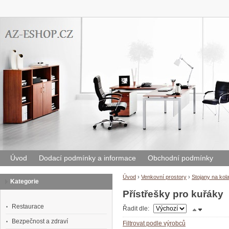
Úvod
Dodací podmínky a informace
Obchodní podmínky
Úvod
›
Venkovní prostory
›
Stojany na kola
Kategorie
Přístřešky pro kuřáky
Restaurace
Řadit dle:
Bezpečnost a zdraví
Filtrovat podle výrobců