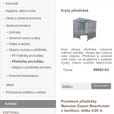
Kancelář
Krytý přístřešek
Hygiena, úklid a koše
Obaly a obalová technika
Venkovní prostory
Zahrada
Venkovní lavice a stoly
Vlajky a stožáry
Krytý větraný přístřešek vybavený
Stojany na kola a přístřešky
vnitřními opěrátky. Vhodný jako kuřárna
Př??střešky pro kuřáky
nebo čekárna. Přístřešek je primárně
volně stojící, lze jej připevnit k podkladu
Přístřešky pro kuřáky
šrouby (nejsou součástí balení).Krytý
přístřešek
Stojany a přístřešky pro kola
Cena:
89063 Kč
Pozemní komunikace
Sklad
Do košíku
Detail »
Průmyslové potřeby a nářadí
Prosklené přístřešky
Kontakt
Manutan Expert Beaufortain
s lavičkou, délka 4,05 m
POPTÁVKA