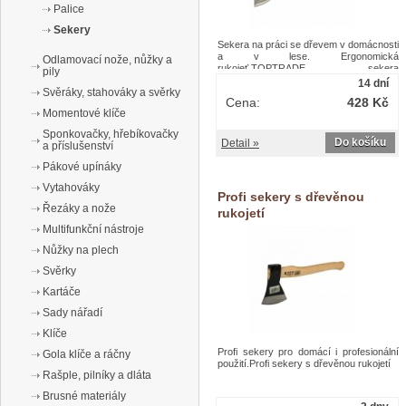
Palice
Sekery
Sekera na práci se dřevem v domácnosti
a v lese. Ergonomická
Odlamovací nože, nůžky a
rukojeť.TOPTRADE sekera
pily
dřevorubecká, s dřevěnou násadou,
14 dní
1600 g, standard
Svěráky, stahováky a svěrky
Cena:
428 Kč
Momentové klíče
Sponkovačky, hřebíkovačky
Do košíku
Detail »
a příslušenství
Pákové upínáky
Vytahováky
Profi sekery s dřevěnou
Řezáky a nože
rukojetí
Multifunkční nástroje
Nůžky na plech
Svěrky
Kartáče
Sady nářadí
Klíče
Profi sekery pro domácí i profesionální
Gola klíče a ráčny
použití.Profi sekery s dřevěnou rukojetí
Rašple, pilníky a dláta
Brusné materiály