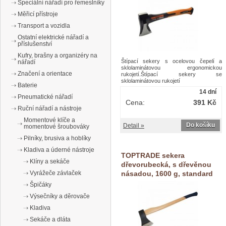
Speciální nářadí pro řemeslníky
Měřicí přístroje
Transport a vozidla
Ostatní elektrické nářadí a
příslušenství
Kufry, brašny a organizéry na
Štípací sekery s ocelovou čepelí a
nářadí
sklolaminátovou ergonomickou
Značení a orientace
rukojetí.Štípací sekery se
sklolaminátovou rukojetí
Baterie
14 dní
Pneumatické nářadí
Cena:
391 Kč
Ruční nářadí a nástroje
Momentové klíče a
Do košíku
Detail »
momentové šroubováky
Pilníky, brusiva a hoblíky
Kladiva a úderné nástroje
TOPTRADE sekera
Klíny a sekáče
dřevorubecká, s dřevěnou
násadou, 1600 g, standard
Vyrážeče závlaček
Špičáky
Výsečníky a děrovače
Kladiva
Sekáče a dláta