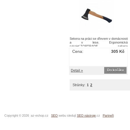
Sekera na práci se dřevem v domácnosti
a v lese. Ergonomická
rukojeť.TOPTRADE sekera
dřevorubecká, s dřevěnou násadou,
Cena:
305 Kč
standard
Do košíku
Detail »
Stránky:
1
2
Copyright © 2026 az-eshop.cz
SEO
webu sledují
SEO nástroje
.cz
Partneři