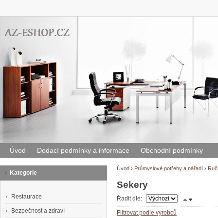
Úvod
Dodací podmínky a informace
Obchodní podmínky
Úvod
›
Průmyslové potřeby a nářadí
›
Ručn
Kategorie
Sekery
Restaurace
Řadit dle:
Bezpečnost a zdraví
Filtrovat podle výrobců