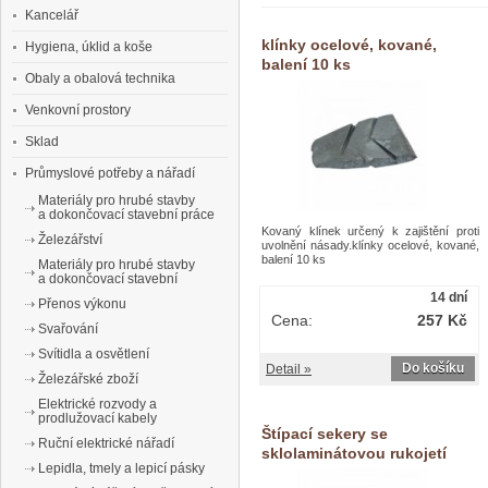
Kancelář
klínky ocelové, kované,
Hygiena, úklid a koše
balení 10 ks
Obaly a obalová technika
Venkovní prostory
Sklad
Průmyslové potřeby a nářadí
Materiály pro hrubé stavby
a dokončovací stavební práce
Kovaný klínek určený k zajištění proti
Železářství
uvolnění násady.klínky ocelové, kované,
balení 10 ks
Materiály pro hrubé stavby
a dokončovací stavební
14 dní
Přenos výkonu
Cena:
257 Kč
Svařování
Svítidla a osvětlení
Do košíku
Detail »
Železářské zboží
Elektrické rozvody a
prodlužovací kabely
Štípací sekery se
Ruční elektrické nářadí
sklolaminátovou rukojetí
Lepidla, tmely a lepicí pásky