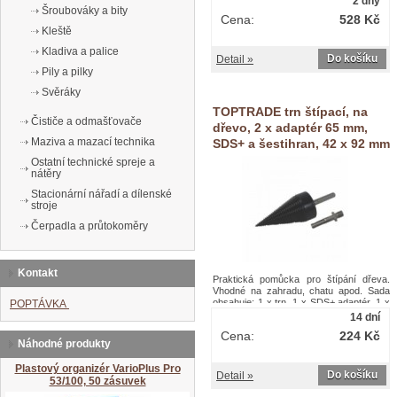
2 dny
Šroubováky a bity
Cena:
528 Kč
Kleště
Kladiva a palice
Do košíku
Detail »
Pily a pilky
Svěráky
TOPTRADE trn štípací, na
Čističe a odmašťovače
dřevo, 2 x adaptér 65 mm,
Maziva a mazací technika
SDS+ a šestihran, 42 x 92 mm
Ostatní technické spreje a
nátěry
Stacionární nářadí a dílenské
stroje
Čerpadla a průtokoměry
Kontakt
Praktická pomůcka pro štípání dřeva.
Vhodné na zahradu, chatu apod. Sada
obsahuje: 1 x trn, 1 x SDS+ adaptér, 1 x
POPTÁVKA
adaptér šestihranTOPTRADE trn štípací,
14 dní
na dřevo, 2 x adaptér 65 mm, SDS+ a
Cena:
224 Kč
šestihran, 42 x 92 mm
Náhodné produkty
Plastový organizér VarioPlus Pro
Do košíku
Detail »
53/100, 50 zásuvek