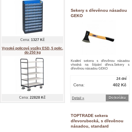
Sekery s dřevěnou násadou
GEKO
Cena:
1327 Kč
Vysoké policové vozíky ESD, 5 polic,
do 250 kg
Kvalitní sekera s dřevěnou násadou
vhodná na štípání dřeva.Sekery s
dřevěnou násadou GEKO
24 dní
Cena:
402 Kč
Cena:
22828 Kč
Do košíku
Detail »
TOPTRADE sekera
dřevorubecká, s dřevěnou
násadou, standard