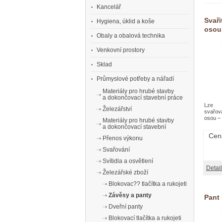
Kancelář
Svaři
Hygiena, úklid a koše
osou
Obaly a obalová technika
Venkovní prostory
Sklad
Průmyslové potřeby a nářadí
Materiály pro hrubé stavby
a dokončovací stavební práce
Lze
Železářství
svařov
osou – 
Materiály pro hrubé stavby
a dokončovací stavební
Cen
Přenos výkonu
Svařování
Svítidla a osvětlení
Detail
Železářské zboží
Blokovac?? tlačítka a rukojeti
Závěsy a panty
Pant
Dveřní panty
Blokovací tlačítka a rukojeti