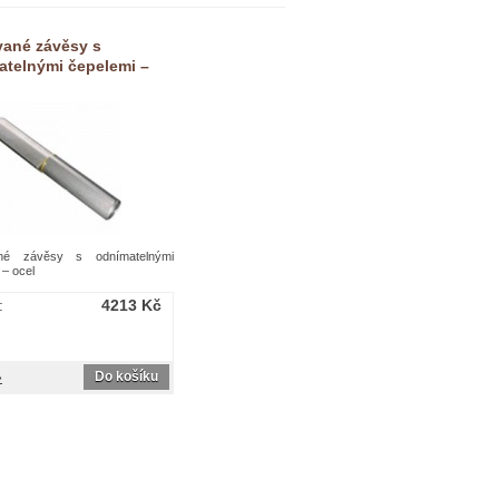
vané závěsy s
atelnými čepelemi –
né závěsy s odnímatelnými
 – ocel
:
4213 Kč
Do košíku
»