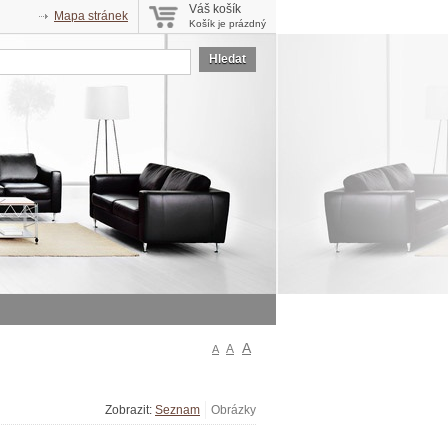
Váš košík
Mapa stránek
Košík je prázdný
Hledat
A
A
A
Zobrazit: