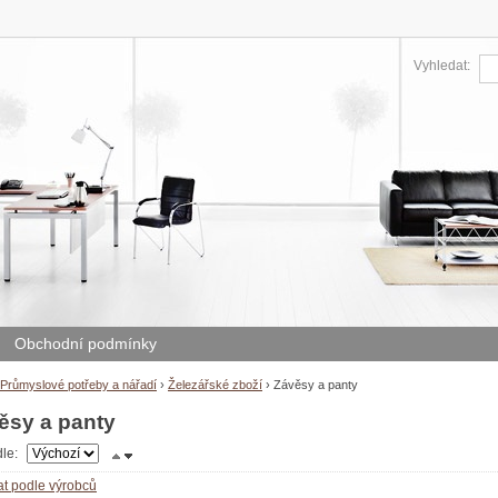
Vyhledat:
Obchodní podmínky
Průmyslové potřeby a nářadí
›
Železářské zboží
›
Závěsy a panty
ěsy a panty
dle:
vat podle výrobců