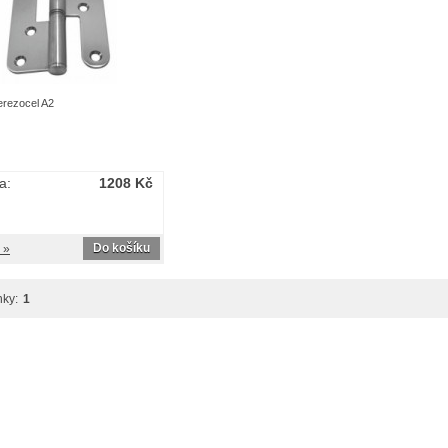
erezocel A2
a:
1208 Kč
Do košíku
 »
nky:
1