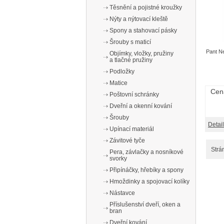
Těsnění a pojistné kroužky
Nýty a nýtovací kleště
Spony a stahovací pásky
Šrouby s maticí
Pant N
Objímky, vložky, pružiny
a tlačné pružiny
Podložky
Matice
Cen
Poštovní schránky
Dveřní a okenní kování
Šrouby
Detail
Upínací materiál
Závitové tyče
Strá
Pera, závlačky a nosníkové
svorky
Připínáčky, hřebíky a spony
Hmoždinky a spojovací kolíky
Nástavce
Příslušenství dveří, oken a
bran
Dveřní kování