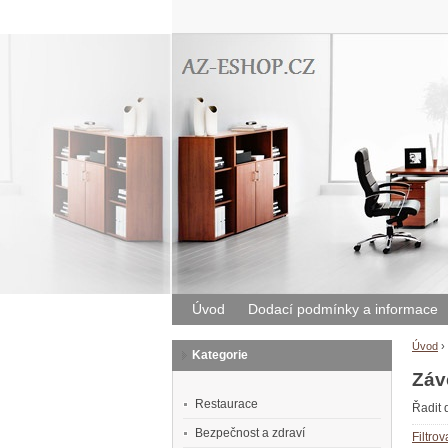
Úvod
Dodací podmínky a informace
Úvod
›
Kategorie
Záv
Restaurace
Řadit 
Bezpečnost a zdraví
Filtro