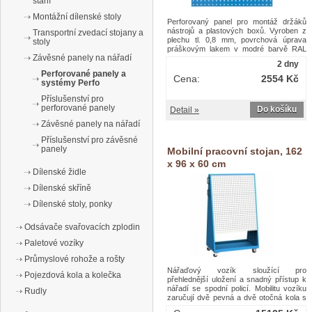
stání
Montážní dílenské stoly
Perforovaný panel pro montáž držáků
nástrojů a plastových boxů. Vyroben z
Transportní zvedací stojany a
plechu tl. 0,8 mm, povrchová úprava
stoly
práškovým lakem v modré barvě RAL
Závěsné panely na nářadí
5012. Otvory čtvercového tvaru 10 x 10
2 dny
mm s roztečí 38 mm. Nosnost panelu 30
Perforované panely a
kg. Určen pro upevnění na zeď. Hloubka
Cena:
2554 Kč
systémy Perfo
panelu 25 mm včetně výztuh.Závěsný
panel na nářadí, 80 x 80 x 2,5 cm
Příslušenství pro
perforované panely
Do košíku
Detail »
Závěsné panely na nářadí
Příslušenství pro závěsné
panely
Mobilní pracovní stojan, 162
x 96 x 60 cm
Dílenské židle
Dílenské skříně
Dílenské stoly, ponky
Odsávače svařovacích zplodin
Paletové vozíky
Průmyslové rohože a rošty
Nářaďový vozík sloužící pro
Pojezdová kola a kolečka
přehlednější uložení a snadný přístup k
nářadí se spodní policí. Mobilitu vozíku
Rudly
zaručují dvě pevná a dvě otočná kola s
brzdou. Manipulace za pomocí