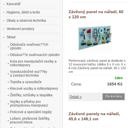
Kancelář
Závěsný panel na nářadí, 60
Hygiena, úklid a koše
x 120 cm
Obaly a obalová technika
Venkovní prostory
Sklad
Odsávače svařovac??ch
zplodin
Odsáva??e svařovacích zplodin
Perforovaný závěsný panel je dodáván s
Kola pro manipulační vozíky a
12 kovovými háčky (délka 6 x 6 cm, 6 x
rolkontejnery
8 cm).Závěsný panel na nářadí, 60 x 120
Vysokozdvižné voz??ky
cm
a zvedací technika
1den
Topidla a vysoušeče
Cena:
1654 Kč
Klecové vozíky a rollkontejnery
Žebříky, schůdky a stupátka
Do košíku
Detail »
Vozíky a přívěsy pro
průmyslovou manipulaci
Policové a speciální regály
Závěsné panely na nářadí,
Lešení, plošinové žebříky,
45,6 x 148,1 cm
pracovní klece