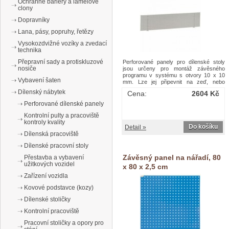
Ochranné bariéry a lamelové
clony
Dopravníky
Lana, pásy, popruhy, řetězy
Vysokozdvižné vozíky a zvedací
technika
Přepravní sady a protiskluzové
Perforované panely pro dílenské stoly
nosiče
jsou určeny pro montáž závěsného
programu v systému s otvory 10 x 10
Vybavení šaten
mm. Lze jej připevnit na zeď, nebo
upevnit na pracovní stůl s tloušťkou
Dílenský nábytek
Cena:
2604 Kč
desky cca 40 mm pomocí přiložených
držáků. Ocelový plech tl. 0,7 - 0,8 mm.
Perforované dílenské panely
Barva panelu šedá RAL 7035. Rozteč 38
Kontrolní pulty a pracoviště
mm a povrchová úprava práškovým
kontroly kvality
lakem. Závěsné panely na nářadí, 45,6 x
Do košíku
Detail »
148,1 cm
Dílenská pracoviště
Dílenské pracovní stoly
Závěsný panel na nářadí, 80
Přestavba a vybavení
užitkových vozidel
x 80 x 2,5 cm
Zařízení vozidla
Kovové podstavce (kozy)
Dílenské stoličky
Kontrolní pracoviště
Pracovní stoličky a opory pro