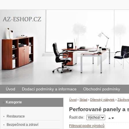
Úvod
Dodací podmínky a informace
Obchodní podmínky
Úvod
›
Sklad
›
Dílenský nábytek
›
Závěsné
Kategorie
Perforované panely a 
Restaurace
Řadit dle:
Bezpečnost a zdraví
Filtrovat podle výrobců