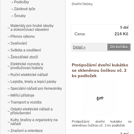
Podložky
Dveřní řetízky
Závitové tyče
Šrouby
Materiály pro hrubé stavby
5 dní
a dokončovací stavební
Cena:
214 Kč
Přenos výkonu
Svařování
Do košíku
Detail »
Svítidla a osvětlení
Železářské zboží
Elektrické rozvody a
Protipožární dveřní kukátko
prodlužovací kabely
se skleněnou čočkou vč. 2
Ruční elektrické nářadí
ks podložek
Lepidla, tmely a lepicí pásky
Speciální nářadí pro řemeslníky
Měřicí přístroje
Transport a vozidla
Ostatní elektrické nářadí a
příslušenství
Kufry, brašny a organizéry na
Protipožární dveřní kukátko se
nářadí
skleněnou čočkou vč. 2 ks podložek
Značení a orientace