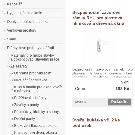
Kancelář
Bezpečnostní závorové
Hygiena, úklid a koše
zámky RHL pro plastová,
Obaly a obalová technika
hliníková a dřevěná okna
Venkovní prostory
Sklad
Průmyslové potřeby a nářadí
Materiály pro hrubé stavby
a dokončovací stavební práce
Železářství
Bezpečnostní závorový zámek pro
Ochrana proti vibracím
plastová, hliníková a dřevěná okna.
Umožňuje dodatečné zabezpečení
Nivelační podstavce
okenního křídla proti otevření. Zabraňuje
5 dní
nežádoucímu pohybu osob ven i dovnitř.
Kliky a madla pro okna, dveře
Cena:
188 Kč
Dva způsoby ovládání. Klíčem a
a nábytek
tlačítkem - zasunutím a otočením klíče o
180°. Pouze tlačítkem - v odemčeném
Po??tovní schránky
stavu zámku stačí pouze stisknout
Do košíku
Detail »
Závěsy a panty
tlačítko.Bezpečnostní závorové zámky
RHL pro plastová, hliníková a dřevěná
Připínáčky, hřebíky a spony
okna
Dveřní panty
Dveřní kukátka vč. 2 ks
podložek
Blokovací tlačítka a rukojeti
Příslušenství dveří, oken a