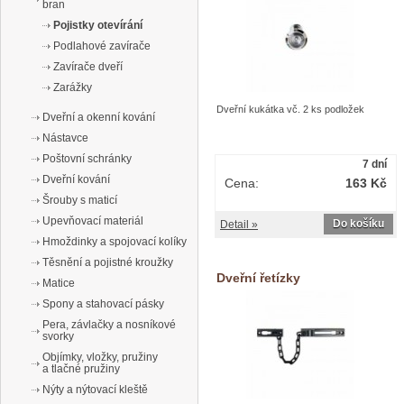
bran
Pojistky otevírání
Podlahové zavírače
Zavírače dveří
Zarážky
Dveřní kukátka vč. 2 ks podložek
Dveřní a okenní kování
Nástavce
Poštovní schránky
7 dní
Dveřní kování
Cena:
163 Kč
Šrouby s maticí
Upevňovací materiál
Do košíku
Detail »
Hmoždinky a spojovací kolíky
Těsnění a pojistné kroužky
Dveřní řetízky
Matice
Spony a stahovací pásky
Pera, závlačky a nosníkové
svorky
Objímky, vložky, pružiny
a tlačné pružiny
Nýty a nýtovací kleště