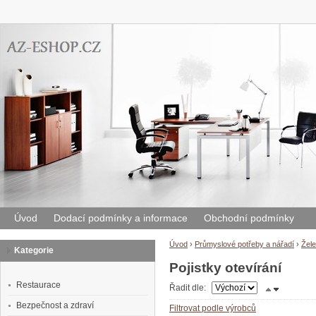
Úvod
Dodací podmínky a informace
Obchodní podmínky
Úvod
›
Průmyslové potřeby a nářadí
›
Žele
Kategorie
Pojistky otevírání
Restaurace
Řadit dle:
Bezpečnost a zdraví
Filtrovat podle výrobců