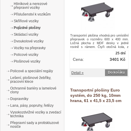
Hliníkové a nerezové
přepravní vozíky
Příslušenství k vozíkům
Skříňové vozíky
Pojízdné plošiny
Skládací vozíky
Transportní plošina vhodná pro umístění
přepravek o rozměru 600 x 400 mm.
Dvoukolové vozíky
Ložná plocha z MDF desky v jedné
rovině s rámem. Čtyři otočná kola, z
Vozíky na přepravky
nichž dvě jsou opatřená brzdou
25 dní
Policové vozíky
EasySTOP. Šedá kola z termoplastické
pryže nezanechávající stopy na
Cena:
3401 Kč
Plošinové vozíky
plastovém ráfku s přesnými kuličkovými
ložisky, ochrana nohou.Transportní
plošiny, do 250 kg, 67,5 x 41,5 x 23,5 cm
Policové a speciální regály
Do košíku
Detail »
Lešení, plošinové žebříky,
pracovní klece
Ochranné bariéry a lamelové
Transportní plošiny Euro
clony
systém, do 250 kg, 10mm
Dopravníky
hrana, 61 x 41,5 x 23,5 cm
Lana, pásy, popruhy, řetězy
Vysokozdvižné vozíky a zvedací
technika
Přepravní sady a protiskluzové
nosiče