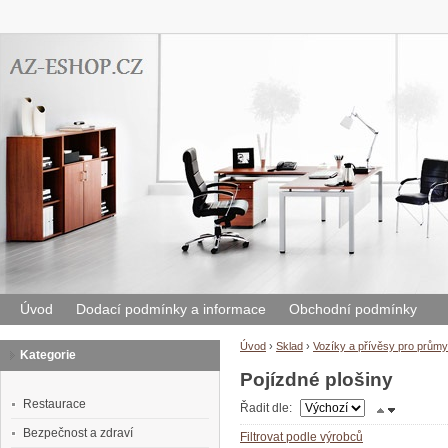
Úvod
Dodací podmínky a informace
Obchodní podmínky
Úvod
›
Sklad
›
Vozíky a přívěsy pro průmy
Kategorie
Pojízdné plošiny
Restaurace
Řadit dle:
Bezpečnost a zdraví
Filtrovat podle výrobců