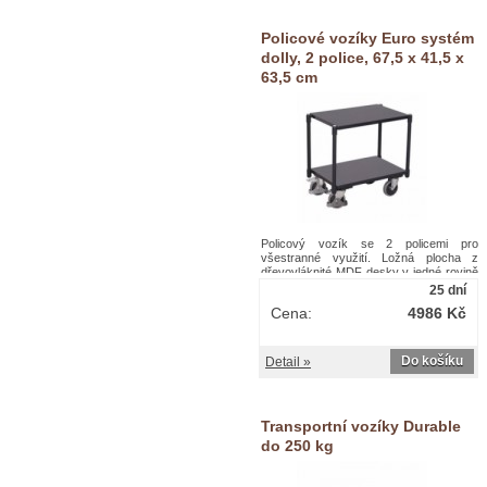
Policové vozíky Euro systém
dolly, 2 police, 67,5 x 41,5 x
63,5 cm
Policový vozík se 2 policemi pro
všestranné využití. Ložná plocha z
dřevovláknité MDF desky v jedné rovině
s kovovým rámem. Možnost umístění
25 dní
plastových přepravek o rozměru 600 x
Cena:
4986 Kč
400 mm. Čtyři otočná kola, z nichž dvě
jsou opatřená brzdou. Šedá kola z
termoplastické pryže nezanechávající
stopy na plastovém ráfku s přesnými
Do košíku
Detail »
kuličkovými ložisky, ochrana
nohou.Policové vozíky Euro systém
dolly, 2 police, 67,5 x 41,5 x 63,5 cm
Transportní vozíky Durable
do 250 kg