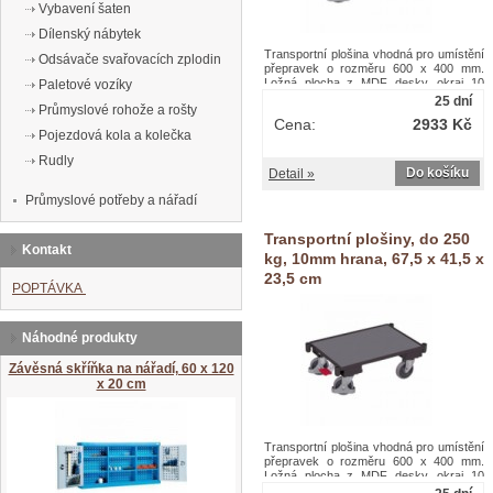
Vybavení šaten
Dílenský nábytek
Transportní plošina vhodná pro umístění
Odsávače svařovacích zplodin
přepravek o rozměru 600 x 400 mm.
Ložná plocha z MDF desky, okraj 10
Paletové vozíky
mm. Čtyři otočná kola, z nichž dvě jsou
25 dní
Průmyslové rohože a rošty
opatřená brzdou EasySTOP. Šedá kola z
Cena:
2933 Kč
termoplastické pryže nezanechávající
Pojezdová kola a kolečka
stopy na plastovém ráfku s přesnými
kuličkovými ložisky, ochrana
Rudly
nohou.Transportní plošiny Euro systém,
Do košíku
Detail »
do 250 kg, 10mm hrana, 61 x 41,5 x 23,5
cm
Průmyslové potřeby a nářadí
Transportní plošiny, do 250
Kontakt
kg, 10mm hrana, 67,5 x 41,5 x
23,5 cm
POPTÁVKA
Náhodné produkty
Závěsná skříňka na nářadí, 60 x 120
x 20 cm
Transportní plošina vhodná pro umístění
přepravek o rozměru 600 x 400 mm.
Ložná plocha z MDF desky, okraj 10
mm. Čtyři otočná kola, z nichž dvě jsou