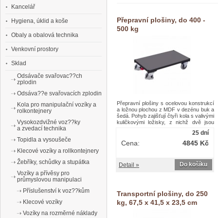
Kancelář
Přepravní plošiny, do 400 -
Hygiena, úklid a koše
500 kg
Obaly a obalová technika
Venkovní prostory
Sklad
Odsávače svařovac??ch
zplodin
Odsáva??e svařovacích zplodin
Přepravní plošiny s ocelovou konstrukcí
Kola pro manipulační vozíky a
a ložnou plochou z MDF v dezénu buk a
rolkontejnery
šedá. Pohyb zajišťují čtyři kola s valivými
Vysokozdvižné voz??ky
kuličkovými ložisky, z nichž dvě jsou
a zvedací technika
pevná a dvě otočná s brzdou Easy
25 dní
Stop.Přepravní plošiny, do 400 - 500 kg
Topidla a vysoušeče
Cena:
4845 Kč
Klecové vozíky a rollkontejnery
Žebříky, schůdky a stupátka
Do košíku
Detail »
Vozíky a přívěsy pro
průmyslovou manipulaci
Příslušenství k voz??kům
Transportní plošiny, do 250
Klecové vozíky
kg, 67,5 x 41,5 x 23,5 cm
Vozíky na rozměrné náklady