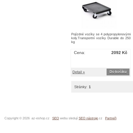
Pojízdné vozíky se 4 polypropylenovými
koly.Transportní vozíky Durable do 250
kg
Cena:
2092 Kč
Do košíku
Detail »
Stránky:
1
Copyright © 2026 az-eshop.cz
SEO
webu sledují
SEO nástroje
.cz
Partneři