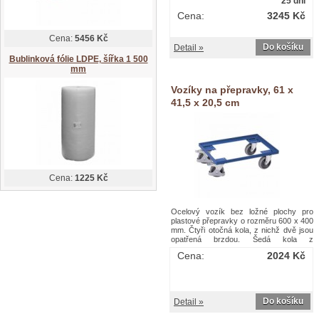
25 dní
opatřená brzdou EasySTOP. Šedá kola z
Cena:
3245 Kč
termoplastické pryže nezanechávající
stopy na plastovém ráfku s přesnými
kuličkovými ložisky, ochrana
Cena:
5456 Kč
nohou.Transportní plošiny, do 250 kg,
Do košíku
Detail »
10mm hrana, 67,5 x 41,5 x 23,5 cm
Bublinková fólie LDPE, šířka 1 500
mm
Vozíky na přepravky, 61 x
41,5 x 20,5 cm
Cena:
1225 Kč
Ocelový vozík bez ložné plochy pro
plastové přepravky o rozměru 600 x 400
mm. Čtyři otočná kola, z nichž dvě jsou
opatřená brzdou. Šedá kola z
termoplastické pryže nezanechávající
Cena:
2024 Kč
stopy na plastovém ráfku s přesnými
kuličkovými ložisky, ochrana
nohou.Vozíky na přepravky, 61 x 41,5 x
20,5 cm
Do košíku
Detail »