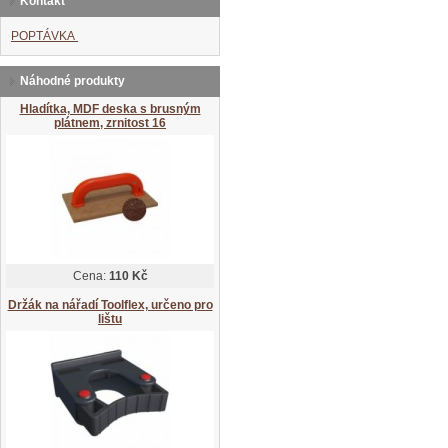
Kontakt
POPTÁVKA
Náhodné produkty
Hladítka, MDF deska s brusným
plátnem, zrnitost 16
Cena:
110 Kč
Držák na nářadí Toolflex, určeno pro
lištu