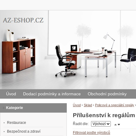
Úvod
Dodací podmínky a informace
Obchodní podmínky
Úvod
›
Sklad
›
Policové a speciální regály
Kategorie
Přílušenství k regálům
Restaurace
Řadit dle:
Bezpečnost a zdraví
Filtrovat podle výrobců