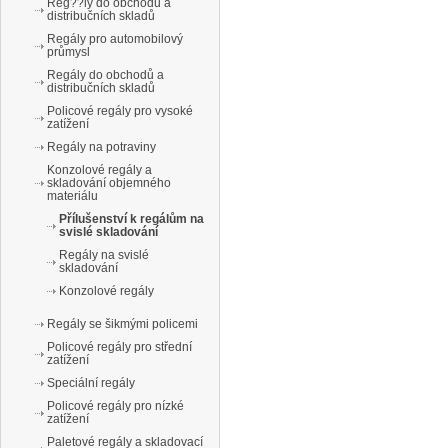
Reg??ly do obchodů a
distribučních skladů
Regály pro automobilový
průmysl
Regály do obchodů a
distribučních skladů
Policové regály pro vysoké
zatížení
Regály na potraviny
Konzolové regály a
skladování objemného
materiálu
Přílušenství k regálům na
svislé skladování
Regály na svislé
skladování
Konzolové regály
Regály se šikmými policemi
Policové regály pro střední
zatížení
Speciální regály
Policové regály pro nízké
zatížení
Paletové regály a skladovací