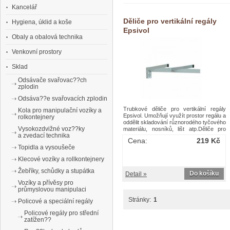
Kancelář
Děliče pro vertikální regály
Hygiena, úklid a koše
Epsivol
Obaly a obalová technika
Venkovní prostory
Sklad
Odsávače svařovac??ch
zplodin
Odsáva??e svařovacích zplodin
Trubkové děliče pro vertikální regály
Kola pro manipulační vozíky a
Epsivol. Umožňují využít prostor regálu a
rolkontejnery
oddělit skladování různorodého tyčového
Vysokozdvižné voz??ky
materiálu, nosníků, lišt atp.Děliče pro
a zvedací technika
vertikální regály Epsivol
Cena:
219 Kč
Topidla a vysoušeče
Klecové vozíky a rollkontejnery
Žebříky, schůdky a stupátka
Do košíku
Detail »
Vozíky a přívěsy pro
průmyslovou manipulaci
Stránky:
1
Policové a speciální regály
Policové regály pro střední
zatížen??