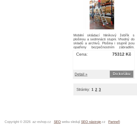
Mobilní skládací hliníkový žebřík s
plošinou a sedmnácti stupni. Vhodný do
skladů a archivů. Plošina i stupně jsou
opatřeny bezpečnostním zábradlím.
Součástí jsou dvě kola s automatickou
Cena:
75312 Kč
blokací o průměru 125 mm. Rozměry
složeného žebříku jsou 583 x 110 x 82
cm. Stupně jsou od sebe vzdáleny 24
cm.Pojízdný skládací hliníkový plošinový
žebřík, 17 stupňů
Do košíku
Detail »
Stránky:
1
2
3
Copyright © 2026 az-eshop.cz
SEO
webu sledují
SEO nástroje
.cz
Partneři