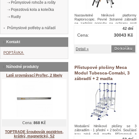
Průmyslové rohože a rošty
Pojezdová kola a kolečka
Nastavitelné hliníkové platformy
Rudly
Raptorscopic. Pevné 3stranné zábradlí
se zadními popruhy na ochranu proti
pádu. Protiskluzové schůdky 80 mm
Průmyslové potřeby a nářadí
42 dní
(pevná plocha) a 60 mm (teleskopická
Cena:
30043 Kč
plocha). Odnímatelný přihrádkový držák
nářadí s nosností 25 kg, integrované
Kontakt
háčky s nosností 10 kg. Teleskopické
roviny umožňující posun úrovní. Intuitivní
Do košíku
Detail »
a bezpečný systém nastavení výšky -
POPTÁVKA
nastavení každých 23 cm. Protiskluzová
podlaha 500 x 400 mm z ekologického
dřeva. Ergonomický pracovní prostor.
Náhodné produkty
Přístupové plošiny Meca
Výsuvné stabilizátory s milimetrovým
nastavením.Nastavitelné hliníkové
Modul Tubesca-Comabi, 3
Latě srovnávací ProTec, 2 libely
plošiny Raptorscopic Tubesca-Comabi
zábradlí + 2 madla
Cena:
868 Kč
Modulární hliníkové plošiny se 3
zábradlím - 1 přední + 2 boční. Součástí
TOPTRADE šroubovák pozidrive,
jsou také dvě madla. Přístupové a
krátký, magnetický, S2
výškové zabezpečení s dobře