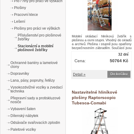
Plo??iny pro práci ve výškách
Plošiny
Pracovní klece
Lešení
Plošiny pro práci ve výškách
Příslušenství pro plošinové
Mobilní skládací hliníkový žebřík s
žebříky
plošinou a osmi stupni. Vhodný do skladů
a archivů. Plošina i stupně jsou opatřeny
Stacionární a mobilní
bezpečnostním zábradlím. Součástí jsou
plošinové žebříky
dvě kola s automatickou blokací o
32 dní
průměru 125 mm. Rozměry složeného
žebříku jsou 360 x 90 x 82 cm. Stupně
Cena:
50764 Kč
Ochranné bariéry a lamelové
jsou od sebe vzdáleny 24 cm.Pojízdný
clony
skládací hliníkový plošinový žebřík, 8
stupňů
Dopravníky
Do košíku
Detail »
Lana, pásy, popruhy, řetězy
Vysokozdvižné vozíky a zvedací
technika
Nastavitelné hliníkové
plošiny Raptorscopic
Přepravní sady a protiskluzové
nosiče
Tubesca-Comabi
Vybavení šaten
Dílenský nábytek
Odsávače svařovacích zplodin
Paletové vozíky