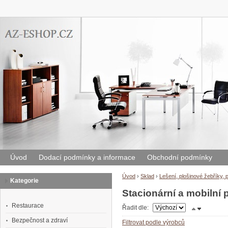
Úvod
Dodací podmínky a informace
Obchodní podmínky
Úvod
›
Sklad
›
Lešení, plošinové žebříky, 
Kategorie
Stacionární a mobilní 
Restaurace
Řadit dle:
Bezpečnost a zdraví
Filtrovat podle výrobců