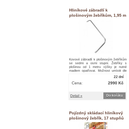
kovové stojiny. Příčky mají protiskluzový
povrch a šíři 85 mm. Schůdky jsou
Hliníkové zábradlí k
opatřené plastovými patkami.Pojízdný
hliníkový plošinový žebřík Facal s
plošinovým žebříkům, 1,95 m
držákem, 4 stupně
Kovové zábradlí k plošinovým žebříkům
se sedmi a osmi stupni. Žebříky s
plošinou od 1 metru výšky je nutné
madlem opatřovat. Možnost umístit dle
potřeby vlevo nebo vpravo. Uchycení
22 dní
pomocí šroubů a třmenu. Celkové
rozměry zábradlí jsou 62 x 8 x 195
Cena:
2990 Kč
cm.Hliníkové zábradlí k plošinovým
žebříkům, 1,95 m
Do košíku
Detail »
Pojízdný skládací hliníkový
plošinový žebřík, 17 stupňů