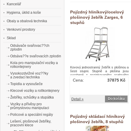
Kancelář
Pojízdný hliníkový/ocelový
Hygiena, úklid a koše
plošinový žebřík Zarges, 6
Obaly a obalová technika
stupňů
Venkovní prostory
Sklad
Odsávače svařovac??ch
zplodin
Odsáva??e svařovacích zplodin
Kola pro manipulační vozíky a
rolkontejnery
Kovový jednostranný žebřík s plošinou a
šesti stupni. Stupně a plošina jsou
Vysokozdvižné voz??ky
vyrobené z pozinkovaného ocelového
a zvedací technika
roštu, konstrukce je z hliníku. Vyšší
Cena:
37875 Kč
bezpečnost zajišťují protiskluzové patky
Topidla a vysoušeče
a zábradlí umístěné na plošině. Součástí
žebříku jsou čtyři kolečka o průměru 125
Klecové vozíky a rollkontejnery
mm, z nichž dvě jsou s brzdou. Z
Žebříky, schůdky a stupátka
hlediska norem EN je nutné stupně
Do košíku
Detail »
plošiny od 1 m výšky opatřovat
Vozíky a přívěsy pro
zábradlím. Stupně jsou od sebe vzdáleny
průmyslovou manipulaci
24 cm.Pojízdný hliníkový/ocelový
plošinový žebřík Zarges, 6 stupňů
Policové a speciální regály
Pojízdný skládací hliníkový
Lešení, plošinové žebříky,
plošinový žebřík, 8 stupňů
pracovní klece